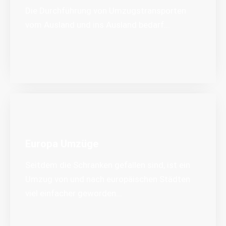
Die Durchführung von Umzugstransporten
vom Ausland und ins Ausland bedarf...
Europa Umzüge
Seitdem die Schranken gefallen sind, ist ein
Umzug von und nach europäischen Städten
viel einfacher geworden...