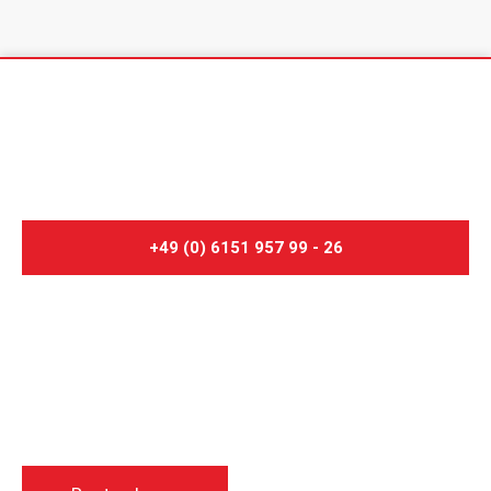
Unverbindliche Umzugsberatung für
Auslandsumzüge:
+49 (0) 6151 957 99 - 26